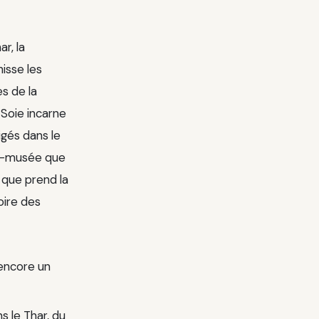
r, la
hisse les
s de la
 Soie incarne
igés dans le
lle-musée que
 que prend la
oire des
 encore un
s le Thar, du