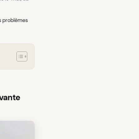
es problèmes
ivante