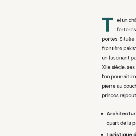
T
el un ch
forteres
portes. Située 
frontière paki
un fascinant p
XIIe siècle, se
l’on pourrait i
pierre au couch
princes rajpou
Architectur
quart de la po
Logistique 