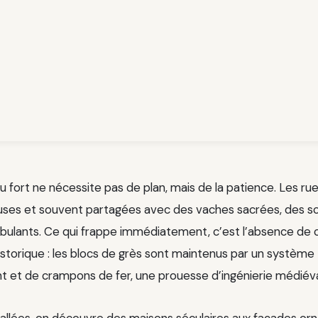
u fort ne nécessite pas de plan, mais de la patience. Les rue
euses et souvent partagées avec des vaches sacrées, des s
lants. Ce qui frappe immédiatement, c’est l’absence de c
istorique : les blocs de grès sont maintenus par un système
et de crampons de fer, une prouesse d’ingénierie médiéva
allées, on découvre des maisons séculaires aux façades or