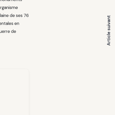
organisme
plaine de ses 76
Article suivant
entales en
uerre de