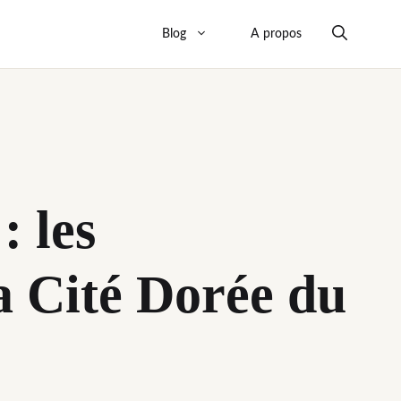
Blog
A propos
: les
a Cité Dorée du