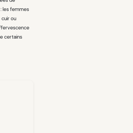
s : les femmes
 cuir ou
 effervescence
de certains