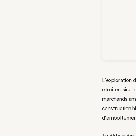
L’exploration d
étroites, sinu
marchands ambu
construction h
d’emboîtement 
Au détour des 