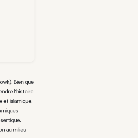
howk). Bien que
ndre l’histoire
e et islamique.
ramiques
ésertique.
ion au milieu