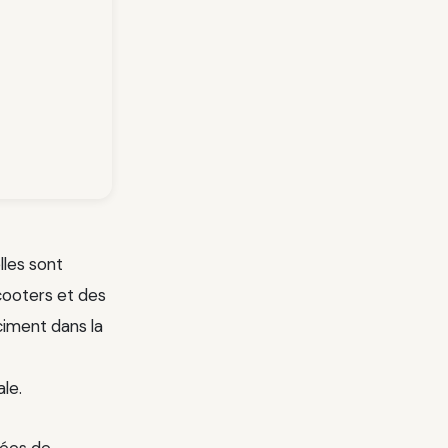
lles sont
cooters et des
iment dans la
le.
nées de