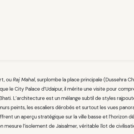
rt, ou
Raj Mahal
, surplombe la place principale (Dussehra C
ue le City Palace d’Udaipur, il mérite une visite pour compre
Bhati. L’architecture est un mélange subtil de styles rajpout
 murs peints, les escaliers dérobés et surtout les vues pano
offrent un aperçu stratégique sur la ville basse et l’horizon d
’on mesure l’isolement de Jaisalmer, véritable îlot de civilisat