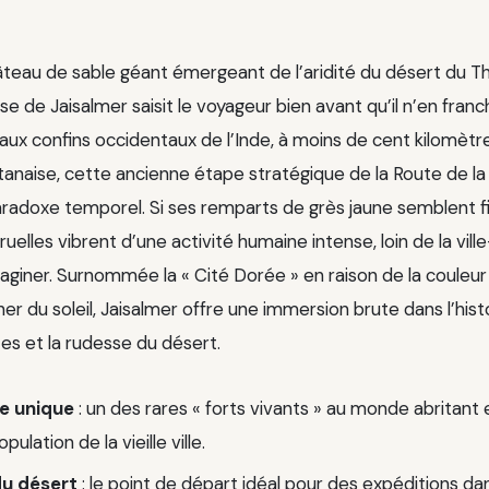
âteau de sable géant émergeant de l’aridité du désert du Tha
se de Jaisalmer saisit le voyageur bien avant qu’il n’en franc
aux confins occidentaux de l’Inde, à moins de cent kilomètre
stanaise, cette ancienne étape stratégique de la Route de la
aradoxe temporel. Si ses remparts de grès jaune semblent f
s ruelles vibrent d’une activité humaine intense, loin de la vi
maginer. Surnommée la « Cité Dorée » en raison de la couleur
er du soleil, Jaisalmer offre une immersion brute dans l’hist
tes et la rudesse du désert.
e unique
: un des rares « forts vivants » au monde abritant
pulation de la vieille ville.
du désert
: le point de départ idéal pour des expéditions dan