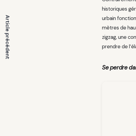
historiques g
Article précédent
urbain fonction
mètres de haut
zigzag, une co
prendre de l’él
Se perdre dan