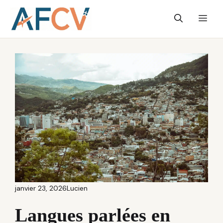
Aller
Me
au
contenu
janvier 23, 2026
Lucien
Langues parlées en