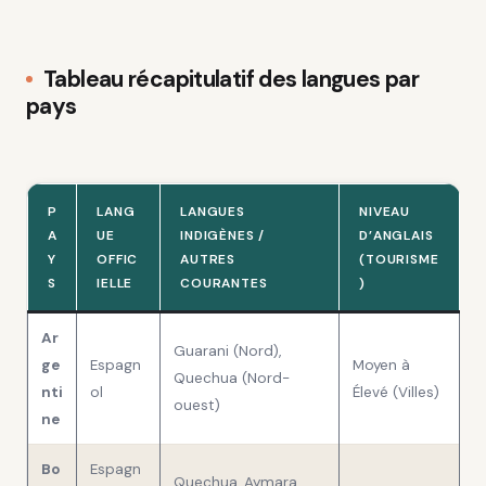
Tableau récapitulatif des langues par
pays
P
LANG
LANGUES
NIVEAU
A
UE
INDIGÈNES /
D’ANGLAIS
Y
OFFIC
AUTRES
(TOURISME
S
IELLE
COURANTES
)
Ar
Guarani (Nord),
ge
Espagn
Moyen à
Quechua (Nord-
nti
ol
Élevé (Villes)
ouest)
ne
Bo
Espagn
Quechua, Aymara,