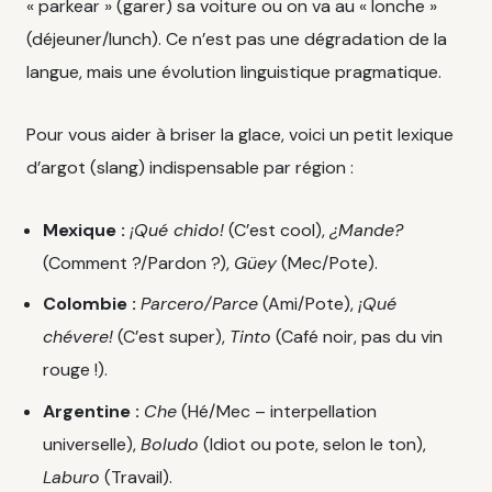
« parkear » (garer) sa voiture ou on va au « lonche »
(déjeuner/lunch). Ce n’est pas une dégradation de la
langue, mais une évolution linguistique pragmatique.
Pour vous aider à briser la glace, voici un petit lexique
d’argot (slang) indispensable par région :
Mexique :
¡Qué chido!
(C’est cool),
¿Mande?
(Comment ?/Pardon ?),
Güey
(Mec/Pote).
Colombie :
Parcero/Parce
(Ami/Pote),
¡Qué
chévere!
(C’est super),
Tinto
(Café noir, pas du vin
rouge !).
Argentine :
Che
(Hé/Mec – interpellation
universelle),
Boludo
(Idiot ou pote, selon le ton),
Laburo
(Travail).