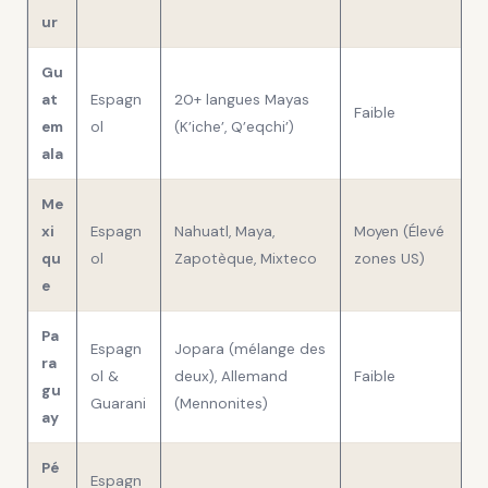
ur
Gu
at
Espagn
20+ langues Mayas
Faible
em
ol
(K’iche’, Q’eqchi’)
ala
Me
xi
Espagn
Nahuatl, Maya,
Moyen (Élevé
qu
ol
Zapotèque, Mixteco
zones US)
e
Pa
Espagn
Jopara (mélange des
ra
ol &
deux), Allemand
Faible
gu
Guarani
(Mennonites)
ay
Pé
Espagn