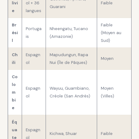
livi
ol + 36
Faible
Guarani
e
langues
Br
Faible
Portuga
Nheengatu, Tucano
ési
(Moyen au
is
(Amazonie)
l
Sud)
Ch
Espagn
Mapudungun, Rapa
Moyen
ili
ol
Nui (Île de Pâques)
Co
lo
Espagn
Wayuu, Guambiano,
Moyen
m
ol
Créole (San Andrés)
(Villes)
bi
e
Éq
ua
Espagn
Kichwa, Shuar
Faible
te
ol